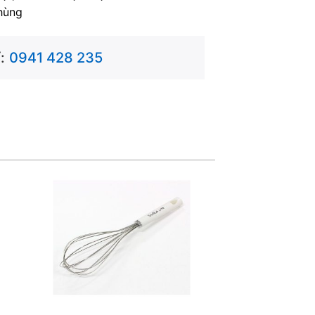
hùng
:
0941 428 235