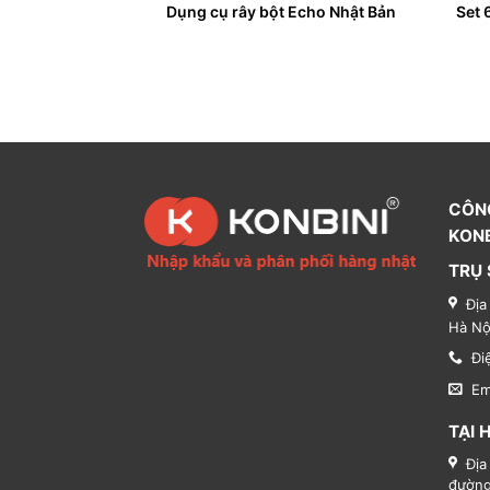
xước Regart 20D
Dụng cụ rây bột Echo Nhật Bản
Set 
CÔN
KONB
TRỤ 
Địa
Hà Nộ
Đi
Em
TẠI 
Địa
đường