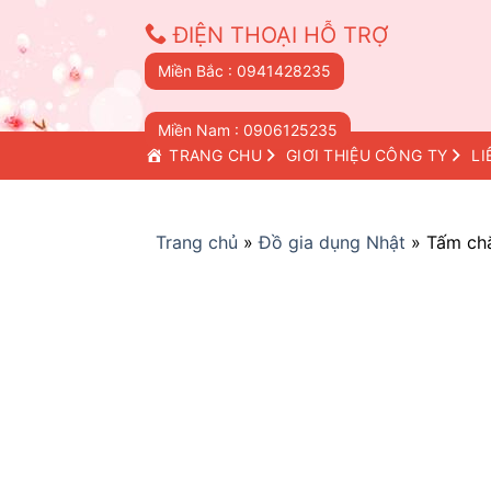
Skip
ĐIỆN THOẠI HỖ TRỢ
to
content
Miền Bắc : 0941428235
Miền Nam : 0906125235
TRANG CHỦ
GIỚI THIỆU CÔNG TY
LI
Trang chủ
»
Đồ gia dụng Nhật
»
Tấm ch