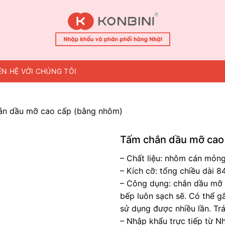
ÊN HỆ VỚI CHÚNG TÔI
ắn dầu mỡ cao cấp (bằng nhôm)
Tấm chắn dầu mỡ cao
– Chất liệu: nhôm cán mỏn
– Kích cỡ: tổng chiều dài 
– Công dụng: chắn dầu mỡ b
bếp luôn sạch sẽ. Có thể gấ
sử dụng được nhiều lần. Trán
– Nhập khẩu trực tiếp từ Nh