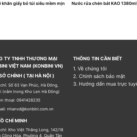
6 khăn giấy bỏ túi siêu mềm mịn
Nước rửa chén bát KAO 1380ml
G TY TNHH THƯƠNG MẠI
THÔNG TIN CẦN BIẾT
INI VIỆT NAM (KONBINI VN)
1. Về chúng tôi
SỞ CHÍNH ( TẠI HÀ NỘI )
2. Chính sách bảo mật
3. Hướng dẩn mua trực tuy
 chỉ: Số 63 Vạn Phúc, Hà Đông,
i (nằm trong Kho Len Hà Đông)
ện thoại: 0941428235
ail: nhanvd@konbini.com.vn
HỒ CHÍ MINH
 chỉ: Kho Việt Thăng Long, 142/18
 Cộng Hòa, Phường 4, Quận Tân