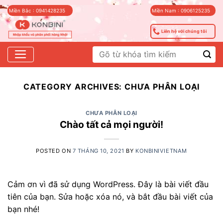
Skip
Miền Bắc : 0941428235
Miền Nam : 0906125235
to
content
Liên hệ với chúng tôi
Tìm
kiếm:
CATEGORY ARCHIVES:
CHƯA PHÂN LOẠI
CHƯA PHÂN LOẠI
Chào tất cả mọi người!
POSTED ON
7 THÁNG 10, 2021
BY
KONBINIVIETNAM
Cảm ơn vì đã sử dụng WordPress. Đây là bài viết đầu
tiên của bạn. Sửa hoặc xóa nó, và bắt đầu bài viết của
bạn nhé!