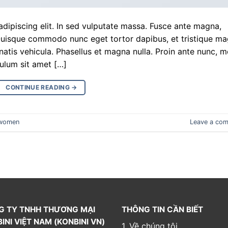
dipiscing elit. In sed vulputate massa. Fusce ante magna,
bh. Quisque commodo nunc eget tortor dapibus, et tristique m
atis vehicula. Phasellus et magna nulla. Proin ante nunc, mo
bulum sit amet […]
CONTINUE READING
→
women
Leave a co
G TY TNHH THƯƠNG MẠI
THÔNG TIN CẦN BIẾT
INI VIỆT NAM (KONBINI VN)
1. Về chúng tôi