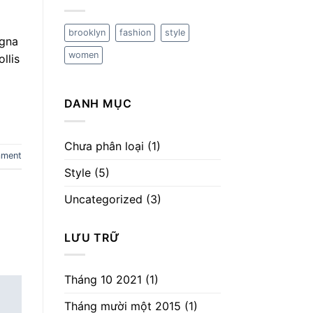
brooklyn
fashion
style
agna
women
llis
DANH MỤC
Chưa phân loại
(1)
mment
Style
(5)
Uncategorized
(3)
LƯU TRỮ
Tháng 10 2021
(1)
Tháng mười một 2015
(1)