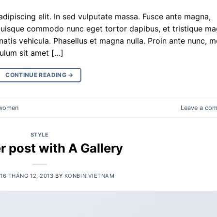
dipiscing elit. In sed vulputate massa. Fusce ante magna,
bh. Quisque commodo nunc eget tortor dapibus, et tristique m
atis vehicula. Phasellus et magna nulla. Proin ante nunc, mo
bulum sit amet […]
CONTINUE READING
→
women
Leave a co
STYLE
 post with A Gallery
16 THÁNG 12, 2013
BY
KONBINIVIETNAM