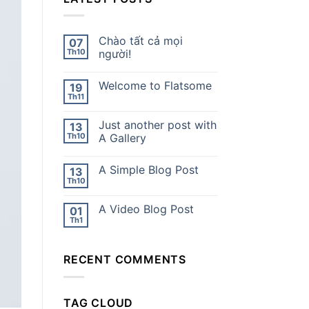
Chào tất cả mọi
07
Th10
người!
Welcome to Flatsome
19
Th11
Just another post with
13
Th10
A Gallery
A Simple Blog Post
13
Th10
A Video Blog Post
01
Th1
RECENT COMMENTS
TAG CLOUD