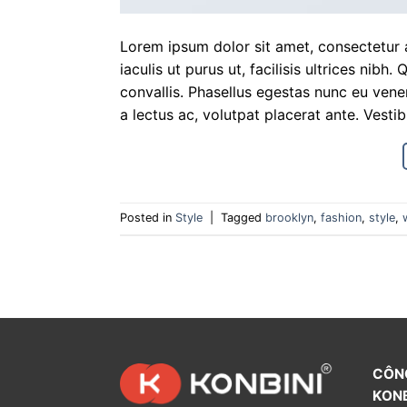
Lorem ipsum dolor sit amet, consectetur a
iaculis ut purus ut, facilisis ultrices ni
convallis. Phasellus egestas nunc eu venen
a lectus ac, volutpat placerat ante. Vesti
Posted in
Style
|
Tagged
brooklyn
,
fashion
,
style
,
CÔN
KONB