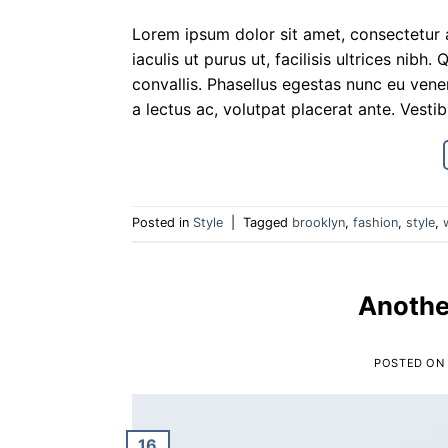
Lorem ipsum dolor sit amet, consectetur a
iaculis ut purus ut, facilisis ultrices ni
convallis. Phasellus egestas nunc eu venen
a lectus ac, volutpat placerat ante. Vesti
Posted in
Style
|
Tagged
brooklyn
,
fashion
,
style
,
Another
POSTED ON
16