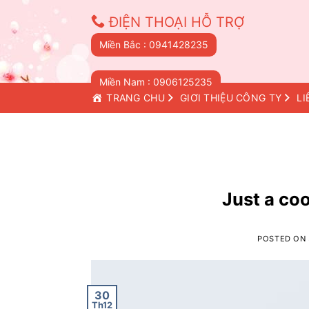
Skip
ĐIỆN THOẠI HỖ TRỢ
to
content
Miền Bắc : 0941428235
Miền Nam : 0906125235
TRANG CHỦ
GIỚI THIỆU CÔNG TY
LI
Just a coo
POSTED ON
30
Th12